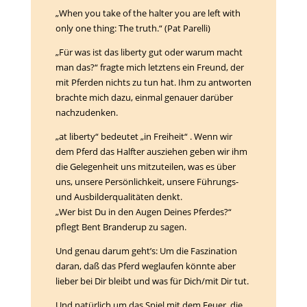
„When you take of the halter you are left with
only one thing: The truth.“ (Pat Parelli)
„Für was ist das liberty gut oder warum macht
man das?“ fragte mich letztens ein Freund, der
mit Pferden nichts zu tun hat. Ihm zu antworten
brachte mich dazu, einmal genauer darüber
nachzudenken.
„at liberty“ bedeutet „in Freiheit“ . Wenn wir
dem Pferd das Halfter ausziehen geben wir ihm
die Gelegenheit uns mitzuteilen, was es über
uns, unsere Persönlichkeit, unsere Führungs-
und Ausbil
derqualitäten denkt.
„Wer bist Du in den Augen Deines Pferdes?“
pflegt Bent Branderup zu sagen.
Und genau darum geht’s: Um die Faszination
daran, daß das Pferd weglaufen könnte aber
lieber bei Dir bleibt und was für Dich/mit Dir tut.
Und natürlich um das Spiel mit dem Feuer, die