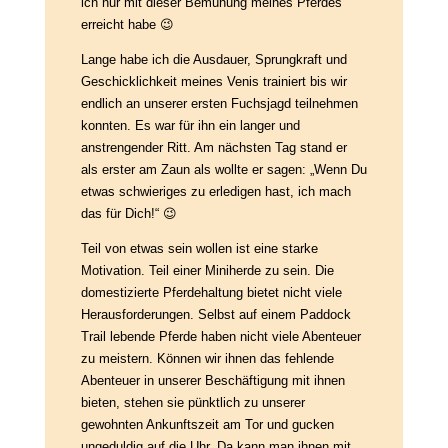
ich nur mit dieser Bemühung meines Pferdes
erreicht habe
😉
Lange habe ich die Ausdauer, Sprungkraft und
Geschicklichkeit meines Venis trainiert bis wir
endlich an unserer ersten Fuchsjagd teilnehmen
konnten. Es war für ihn ein langer und
anstrengender Ritt. Am nächsten Tag stand er
als erster am Zaun als wollte er sagen: „Wenn Du
etwas schwieriges zu erledigen hast, ich mach
das für Dich!“
😉
Teil von etwas sein wollen ist eine starke
Motivation. Teil einer Miniherde zu sein. Die
domestizierte Pferdehaltung bietet nicht viele
Herausforderungen. Selbst auf einem Paddock
Trail lebende Pferde haben nicht viele Abenteuer
zu meistern. Können wir ihnen das fehlende
Abenteuer in unserer Beschäftigung mit ihnen
bieten, stehen sie pünktlich zu unserer
gewohnten Ankunftszeit am Tor und gucken
ungeduldig auf die Uhr. Da kann man ihnen mit