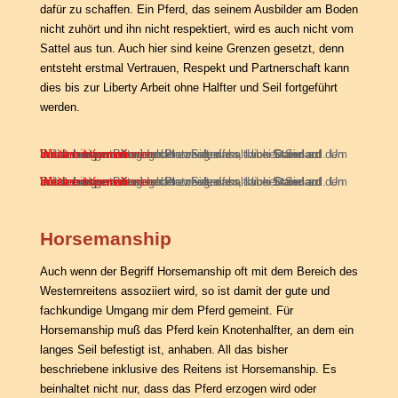
dafür zu schaffen. Ein Pferd, das seinem Ausbilder am Boden
nicht zuhört und ihn nicht respektiert, wird es auch nicht vom
Sattel aus tun. Auch hier sind keine Grenzen gesetzt, denn
entsteht erstmal Vertrauen, Respekt und Partnerschaft kann
dies bis zur Liberty Arbeit ohne Halfter und Seil fortgeführt
werden.
Sie sehen gerade einen Platzhalterinhalt von
. Um auf den eigentlichen Inhalt zuzugreifen, klicken Sie auf den Button unten. Bitte beachten Sie, dass dabei Daten an Drittanbieter weitergegeben werden.
Inhalt entsperren
Weitere Informationen
Standard
Sie sehen gerade einen Platzhalterinhalt von
. Um auf den eigentlichen Inhalt zuzugreifen, klicken Sie auf den Button unten. Bitte beachten Sie, dass dabei Daten an Drittanbieter weitergegeben werden.
Inhalt entsperren
Weitere Informationen
Standard
Horsemanship
Auch wenn der Begriff Horsemanship oft mit dem Bereich des
Westernreitens assoziiert wird, so ist damit der gute und
fachkundige Umgang mir dem Pferd gemeint. Für
Horsemanship muß das Pferd kein Knotenhalfter, an dem ein
langes Seil befestigt ist, anhaben. All das bisher
beschriebene inklusive des Reitens ist Horsemanship. Es
beinhaltet nicht nur, dass das Pferd erzogen wird oder