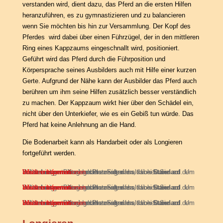
verstanden wird, dient dazu, das Pferd an die ersten Hilfen
heranzuführen, es zu gymnastizieren und zu balancieren
wenn Sie möchten bis hin zur Versammlung. Der Kopf des
Pferdes wird dabei über einen Führzügel, der in den mittleren
Ring eines Kappzaums eingeschnallt wird, positioniert.
Geführt wird das Pferd durch die Führposition und
Körpersprache seines Ausbilders auch mit Hilfe einer kurzen
Gerte. Aufgrund der Nähe kann der Ausbilder das Pferd auch
berühren um ihm seine Hilfen zusätzlich besser verständlich
zu machen. Der Kappzaum wirkt hier über den Schädel ein,
nicht über den Unterkiefer, wie es ein Gebiß tun würde. Das
Pferd hat keine Anlehnung an die Hand.
Die Bodenarbeit kann als Handarbeit oder als Longieren
fortgeführt werden.
Sie sehen gerade einen Platzhalterinhalt von
. Um auf den eigentlichen Inhalt zuzugreifen, klicken Sie auf den Button unten. Bitte beachten Sie, dass dabei Daten an Drittanbieter weitergegeben werden.
Inhalt entsperren
Weitere Informationen
Standard
Sie sehen gerade einen Platzhalterinhalt von
. Um auf den eigentlichen Inhalt zuzugreifen, klicken Sie auf den Button unten. Bitte beachten Sie, dass dabei Daten an Drittanbieter weitergegeben werden.
Inhalt entsperren
Weitere Informationen
Standard
Sie sehen gerade einen Platzhalterinhalt von
. Um auf den eigentlichen Inhalt zuzugreifen, klicken Sie auf den Button unten. Bitte beachten Sie, dass dabei Daten an Drittanbieter weitergegeben werden.
Inhalt entsperren
Weitere Informationen
Standard