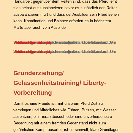
Handarbeit gegenüber dem Reiten sind, dass das Pferd lernt
sich selbst auszubalancieren bevor es zusätzlich den Reiter
ausbalancieren muß und dass der Ausbilder sein Pferd sehen
kann. Koordination und Balance erfordert es in höchstem
Maße aber auch vom Ausbilder.
Sie sehen gerade einen Platzhalterinhalt von
. Um auf den eigentlichen Inhalt zuzugreifen, klicken Sie auf den Button unten. Bitte beachten Sie, dass dabei Daten an Drittanbieter weitergegeben werden.
Inhalt entsperren
Weitere Informationen
Standard
Sie sehen gerade einen Platzhalterinhalt von
. Um auf den eigentlichen Inhalt zuzugreifen, klicken Sie auf den Button unten. Bitte beachten Sie, dass dabei Daten an Drittanbieter weitergegeben werden.
Inhalt entsperren
Weitere Informationen
Standard
Grunderziehung/
Gelassenheitstraining/ Liberty-
Vorbereitung
Damit es eine Freude ist, mit unserem Pferd Zeit zu
verbringen und Alltägliches wie Führen, Putzen, mit Wasser
abspritzen, ein Tierarztbesuch oder eine unvorhersehbare
Begegnung mit einem fremden Gegenstand nicht zum
gefährlichen Kampf ausartet, ist es sinnvoll, klare Grundlagen