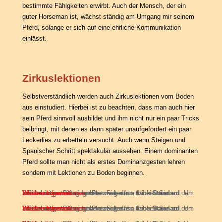
bestimmte Fähigkeiten erwirbt. Auch der Mensch, der ein
guter Horseman ist, wächst ständig am Umgang mir seinem
Pferd, solange er sich auf eine ehrliche Kommunikation
einlässt.
Zirkuslektionen
Selbstverständlich werden auch Zirkuslektionen vom Boden
aus einstudiert. Hierbei ist zu beachten, dass man auch hier
sein Pferd sinnvoll ausbildet und ihm nicht nur ein paar Tricks
beibringt, mit denen es dann später unaufgefordert ein paar
Leckerlies zu erbetteln versucht. Auch wenn Steigen und
Spanischer Schritt spektakulär aussehen: Einem dominanten
Pferd sollte man nicht als erstes Dominanzgesten lehren
sondern mit Lektionen zu Boden beginnen.
Sie sehen gerade einen Platzhalterinhalt von
. Um auf den eigentlichen Inhalt zuzugreifen, klicken Sie auf den Button unten. Bitte beachten Sie, dass dabei Daten an Drittanbieter weitergegeben werden.
Inhalt entsperren
Weitere Informationen
Standard
Sie sehen gerade einen Platzhalterinhalt von
. Um auf den eigentlichen Inhalt zuzugreifen, klicken Sie auf den Button unten. Bitte beachten Sie, dass dabei Daten an Drittanbieter weitergegeben werden.
Inhalt entsperren
Weitere Informationen
Standard