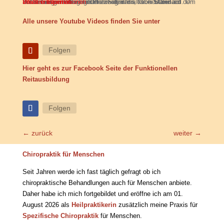
Sie sehen gerade einen Platzhalterinhalt von
. Um auf den eigentlichen Inhalt zuzugreifen, klicken Sie auf den Button unten. Bitte beachten Sie, dass dabei Daten an Drittanbieter weitergegeben werden.
Inhalt entsperren
Weitere Informationen
Standard
Alle unsere Youtube Videos finden Sie unter
Folgen
Hier geht es zur Facebook Seite der Funktionellen
Reitausbildung
Folgen
←
zurück
weiter
→
Chiropraktik für Menschen
Seit Jahren werde ich fast täglich gefragt ob ich
chiropraktische Behandlungen auch für Menschen anbiete.
Daher habe ich mich fortgebildet und eröffne ich am 01.
August 2026 als
Heilpraktikerin
zusätzlich meine Praxis für
Spezifische Chiropraktik
für Menschen.